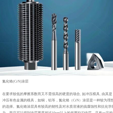
氮化铬(CrN)涂层
在要求较低的摩擦系数而又不需佷高的硬度的场合, 如冲压模具, 由其是
冲压有色金属的模具，如铜，铝等，氮化铬（CrN）涂层是一种较为理
的选择。氮化铬涂层具有较高的韧性及对水质溶液的搞腐蚀性和抗化学
力，而且可以得到涂层厚度超过10um以上的超厚PVD涂层，且有一定的